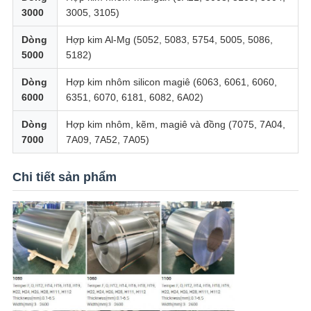
3000
3005, 3105)
Dòng
Hợp kim Al-Mg (5052, 5083, 5754, 5005, 5086,
5000
5182)
Dòng
Hợp kim nhôm silicon magiê (6063, 6061, 6060,
6000
6351, 6070, 6181, 6082, 6A02)
Dòng
Hợp kim nhôm, kẽm, magiê và đồng (7075, 7A04,
7000
7A09, 7A52, 7A05)
Chi tiết sản phẩm