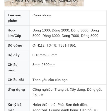
CHÍNH
Tên sản
Cuộn nhôm
SÁCH
phẩm
BẢO
Hợp
Dòng 1000, Dòng 2000, Dòng 3000, Dòng
MẬT
kim/Cấp
5000, Dòng 6000, Dòng 7000, Dòng 8000
Độ cứng
O-H112, T3-T8, T351-T851
Độ dày
0.13mm-6.5mm
Chiều
3mm-2600mm
rộng
Chiều dài
Theo yêu cầu của bạn
Ứng dụng
Công nghiệp, Trang trí, Xây dựng, Đóng gói,
Ép, v.v.
Xử lý bề
Hoàn thiện thô, Phủ, Sơn tĩnh điện,
mặt
Anodized, Gương đánh bóng, Dập nổi, v.v.