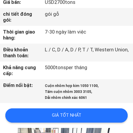
Giá bán:
USD2700tons
QUAN
NHÀ
chi tiết đóng
gói gỗ
gói:
MÁY
Thời gian giao
7-30 ngày làm việc
hàng:
KIỂM
Điều khoản
L / C, D / A, D / P, T / T, Western Union,
SOÁT
thanh toán:
CHẤT
Khả năng cung
5000tonsper tháng
LƯỢNG
cấp:
Điểm nổi bật:
,
Cuộn nhôm hợp kim 1050 1100
,
LIÊN
Tấm cuộn nhôm 3003 3105
Dải nhôm chính xác 6061
HỆ
CHÚNG
GIÁ TỐT NHẤT
TÔI