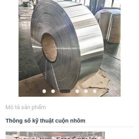
TIN
TỨC
CÁC
TRƯỜNG
HỢP
YÊU
CẦU
BÁO
Mô tả sản phẩm
GIÁ
Thông số kỹ thuật cuộn nhôm
SITEMAP