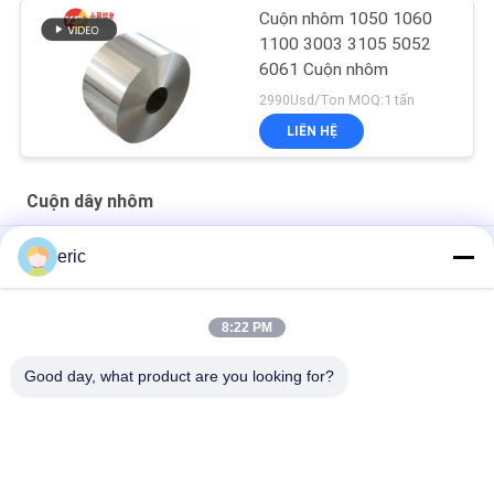
Cuộn nhôm 1050 1060
1100 3003 3105 5052
6061 Cuộn nhôm
2990Usd/Ton MOQ:1 tấn
LIÊN HỆ
Cuộn dây nhôm
Tấm nhôm sơn màu & cuộn nhôm cho thư kênh
eric
Kênh màu nhôm Dải nhôm Gương cuộn thư kênh nhôm
8:22 PM
Channelume Dải nhôm Màu gương Dải cuộn nhôm cho thư
kênh
Good day, what product are you looking for?
Danh mục phổ biến
Tất cả
các
Cuộn Nhôm Tráng 
Cuộn Dây Nhôm