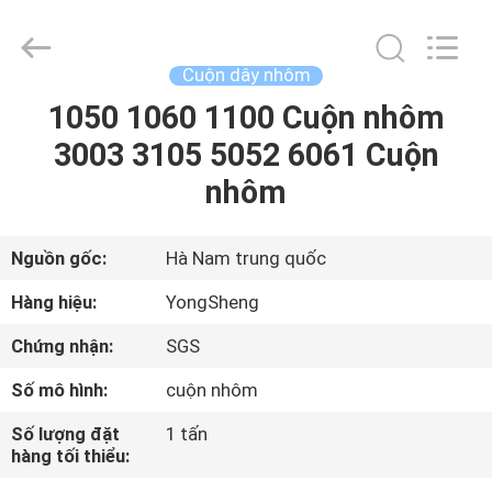
2026
Henan
Yongsheng
Aluminum
Industry
Cuộn dây nhôm
Co.,Ltd..
All
Rights
1050 1060 1100 Cuộn nhôm
NHÀ
Reserved.
3003 3105 5052 6061 Cuộn
CÁC
nhôm
SẢN
PHẨM
Nguồn gốc:
Hà Nam trung quốc
Hàng hiệu:
YongSheng
VỀ
Chứng nhận:
SGS
CHÚNG
Số mô hình:
cuộn nhôm
TÔI
Số lượng đặt
1 tấn
hàng tối thiểu:
THAM