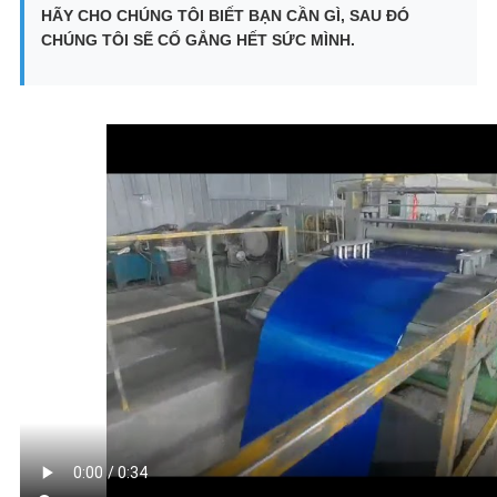
HÃY CHO CHÚNG TÔI BIẾT BẠN CẦN GÌ, SAU ĐÓ
CHÚNG TÔI SẼ CỐ GẮNG HẾT SỨC MÌNH.