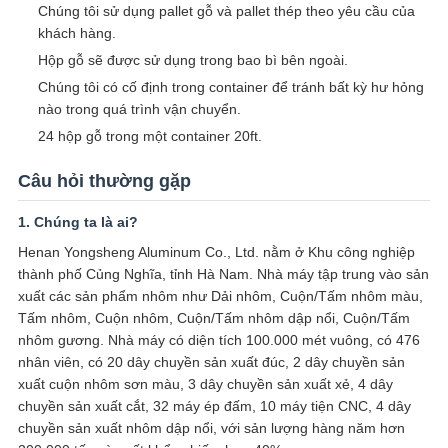
Chúng tôi sử dụng pallet gỗ và pallet thép theo yêu cầu của
khách hàng.
Hộp gỗ sẽ được sử dụng trong bao bì bên ngoài.
Chúng tôi có cố định trong container để tránh bất kỳ hư hỏng
nào trong quá trình vận chuyển.
24 hộp gỗ trong một container 20ft.
Câu hỏi thường gặp
1. Chúng ta là ai?
Henan Yongsheng Aluminum Co., Ltd. nằm ở Khu công nghiệp
thành phố Củng Nghĩa, tỉnh Hà Nam. Nhà máy tập trung vào sản
xuất các sản phẩm nhôm như Dải nhôm, Cuộn/Tấm nhôm màu,
Tấm nhôm, Cuộn nhôm, Cuộn/Tấm nhôm dập nổi, Cuộn/Tấm
nhôm gương. Nhà máy có diện tích 100.000 mét vuông, có 476
nhân viên, có 20 dây chuyền sản xuất đúc, 2 dây chuyền sản
xuất cuộn nhôm sơn màu, 3 dây chuyền sản xuất xẻ, 4 dây
chuyền sản xuất cắt, 32 máy ép đấm, 10 máy tiện CNC, 4 dây
chuyền sản xuất nhôm dập nổi, với sản lượng hàng năm hơn