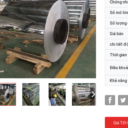
Chứng nh
Số mô hì
Số lượng 
Giá bán
chi tiết đ
Thời gian
Điều khoả
Khả năng
Giá Tốt