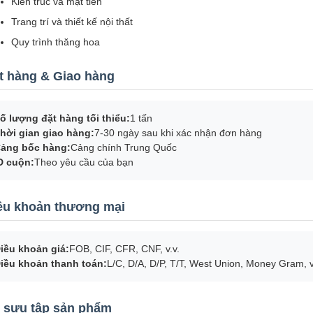
Kiến trúc và mặt tiền
Trang trí và thiết kế nội thất
Quy trình thăng hoa
t hàng & Giao hàng
ố lượng đặt hàng tối thiểu:
1 tấn
hời gian giao hàng:
7-30 ngày sau khi xác nhận đơn hàng
ảng bốc hàng:
Cảng chính Trung Quốc
D cuộn:
Theo yêu cầu của bạn
ều khoản thương mại
iều khoản giá:
FOB, CIF, CFR, CNF, v.v.
iều khoản thanh toán:
L/C, D/A, D/P, T/T, West Union, Money Gram, v
 sưu tập sản phẩm