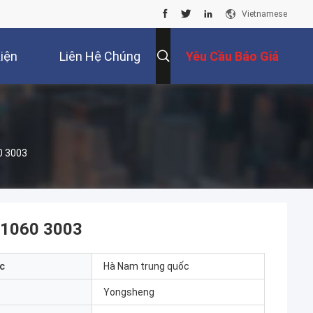
Vietnamese
iện
Liên Hệ Chúng
Yêu Cầu Báo Giá
Tôi
 3003
1060 3003
c
Hà Nam trung quốc
Yongsheng