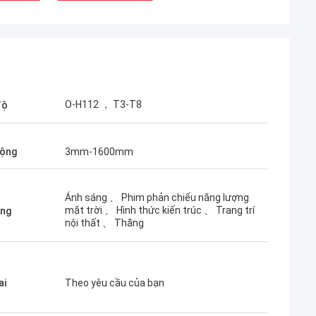
O-H112 ， T3-T8
độ
artin
rộng
3mm-1600mm
ác với Yongsheng
i thấy rất dễ dàng, vì
 hàng hóa rất nhanh, và
Ánh sáng 、 Phim phản chiếu năng lượng
 cũng rất chuyên
mặt trời 、 Hình thức kiến ​​trúc 、 Trang trí
ụng
nội thất 、 Thăng
ai
Theo yêu cầu của bạn