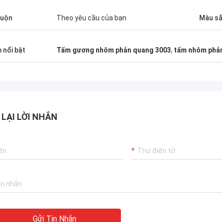
cuộn
Theo yêu cầu của bạn
Màu s
 nổi bật
Tấm gương nhôm phản quang 3003
,
tấm nhôm phản
 LẠI LỜI NHẮN
Gửi Tin Nhắn