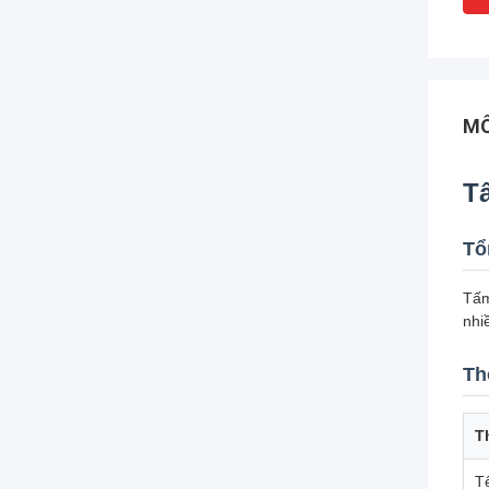
MÔ
T
Tổ
Tấm
nhi
Th
T
T