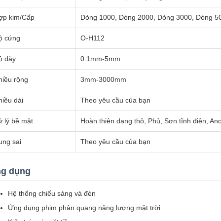
ợp kim/Cấp
Dòng 1000, Dòng 2000, Dòng 3000, Dòng 5
ộ cứng
O-H112
ộ dày
0.1mm-5mm
hiều rộng
3mm-3000mm
hiều dài
Theo yêu cầu của bạn
ử lý bề mặt
Hoàn thiện dạng thô, Phủ, Sơn tĩnh điện, An
ung sai
Theo yêu cầu của bạn
g dụng
Hệ thống chiếu sáng và đèn
Ứng dụng phim phản quang năng lượng mặt trời