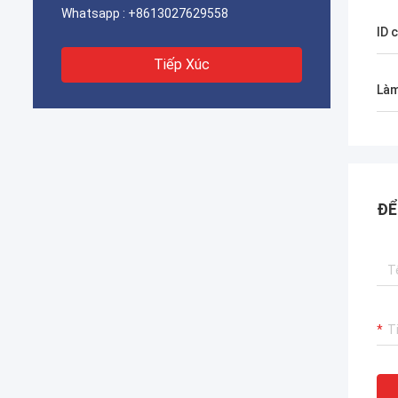
Whatsapp :
+8613027629558
ID 
Tiếp Xúc
Làm
ĐỂ