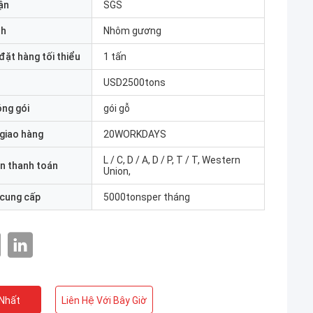
ận
SGS
nh
Nhôm gương
đặt hàng tối thiểu
1 tấn
USD2500tons
óng gói
gói gỗ
 giao hàng
20WORKDAYS
L / C, D / A, D / P, T / T, Western
n thanh toán
Union,
 cung cấp
5000tonsper tháng
 Nhất
Liên Hệ Với Bây Giờ