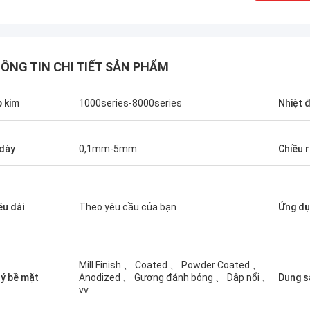
ÔNG TIN CHI TIẾT SẢN PHẨM
 kim
1000series-8000series
Nhiệt 
M
Amin Mazlum
dày
0,1mm-5mm
Chiều 
Lần đầu tiên hợp t
húng tôi đã mua tổng cộng gần 500 tấn
Aluminium, chúng tô
hôm cuộn màu nổi từ Yongsheng
thời gian giao nhận
luminium.
quản lý kinh doanh
ều dài
Theo yêu cầu của bạn
Ứng d
nghiệp.
Mill Finish 、 Coated 、 Powder Coated 、
lý bề mặt
Anodized 、 Gương đánh bóng 、 Dập nổi 、
Dung s
vv.