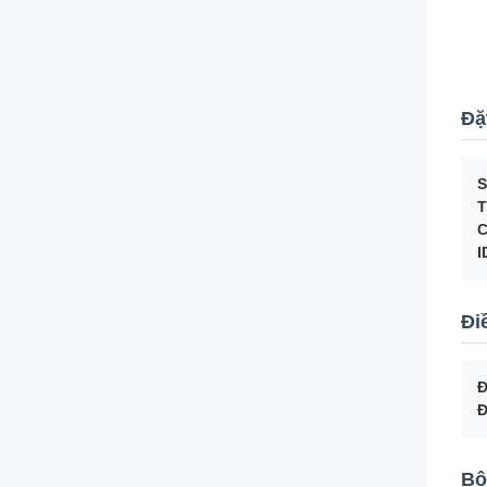
Đặ
S
T
C
I
Đi
Đ
Đ
Bộ