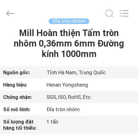
2026
Henan
Yongsheng
Aluminum
Industry
Đĩa tròn nhôm
Co.,Ltd..
All
Rights
Mill Hoàn thiện Tấm tròn
NHÀ
Reserved.
nhôm 0,36mm 6mm Đường
CÁC
kính 1000mm
SẢN
PHẨM
Nguồn gốc:
Tỉnh Hà Nam, Trung Quốc
Hàng hiệu:
Henan Yongsheng
VỀ
Chứng nhận:
SGS, ISO, RoHS, Etc.
CHÚNG
Số mô hình:
Đĩa tròn nhôm
TÔI
Số lượng đặt
1 tấn
hàng tối thiểu:
THAM