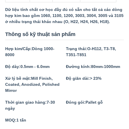
Dữ liệu tính chất cơ học đầy đủ có sẵn cho tất cả các dòng
hợp kim bao gồm 1060, 1100, 1200, 3003, 3004, 3005 và 3105
ở nhiều trạng thái khác nhau (O, H22, H24, H26, H18).
Thông số kỹ thuật sản phẩm
Hợp kim/Cấp:
Dòng 1000-
Trạng thái:
O-H112, T3-T8,
8000
T351-T851
Độ dày:
0.5mm - 6.0mm
Đường kính:
80mm-1000mm
Xử lý bề mặt:
Mill Finish,
Độ giãn dài:
> 23%
Coated, Anodized, Polished
Mirror
Thời gian giao hàng:
7-30
Đóng gói:
Pallet gỗ
ngày
MOQ:
1 tấn