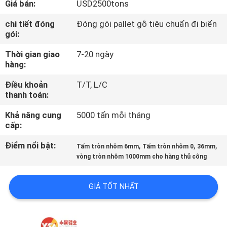
Giá bán:
USD2500tons
QUAN
NHÀ
chi tiết đóng
Đóng gói pallet gỗ tiêu chuẩn đi biển
gói:
MÁY
Thời gian giao
7-20 ngày
hàng:
KIỂM
Điều khoản
T/T, L/C
SOÁT
thanh toán:
CHẤT
Khả năng cung
5000 tấn mỗi tháng
LƯỢNG
cấp:
Điểm nổi bật:
,
,
,
Tấm tròn nhôm 6mm
Tấm tròn nhôm 0
36mm
LIÊN
vòng tròn nhôm 1000mm cho hàng thủ công
HỆ
GIÁ TỐT NHẤT
CHÚNG
TÔI