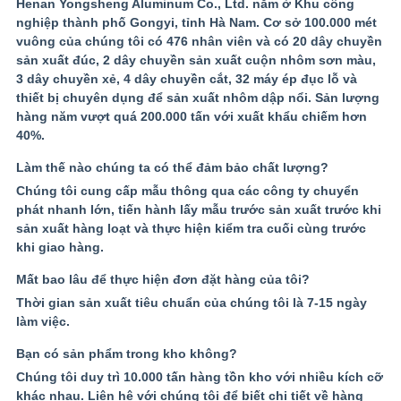
Henan Yongsheng Aluminum Co., Ltd. nằm ở Khu công
nghiệp thành phố Gongyi, tỉnh Hà Nam. Cơ sở 100.000 mét
vuông của chúng tôi có 476 nhân viên và có 20 dây chuyền
sản xuất đúc, 2 dây chuyền sản xuất cuộn nhôm sơn màu,
3 dây chuyền xẻ, 4 dây chuyền cắt, 32 máy ép đục lỗ và
thiết bị chuyên dụng để sản xuất nhôm dập nổi. Sản lượng
hàng năm vượt quá 200.000 tấn với xuất khẩu chiếm hơn
40%.
Làm thế nào chúng ta có thể đảm bảo chất lượng?
Chúng tôi cung cấp mẫu thông qua các công ty chuyển
phát nhanh lớn, tiến hành lấy mẫu trước sản xuất trước khi
sản xuất hàng loạt và thực hiện kiểm tra cuối cùng trước
khi giao hàng.
Mất bao lâu để thực hiện đơn đặt hàng của tôi?
Thời gian sản xuất tiêu chuẩn của chúng tôi là 7-15 ngày
làm việc.
Bạn có sản phẩm trong kho không?
Chúng tôi duy trì 10.000 tấn hàng tồn kho với nhiều kích cỡ
khác nhau. Liên hệ với chúng tôi để biết chi tiết về hàng