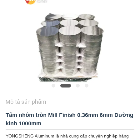
TIN
TỨC
CÁC
TRƯỜNG
HỢP
YÊU
CẦU
Mô tả sản phẩm
BÁO
GIÁ
Tấm nhôm tròn Mill Finish 0.36mm 6mm Đường
kính 1000mm
SITEMAP
YONGSHENG Aluminum là nhà cung cấp chuyên nghiệp hàng