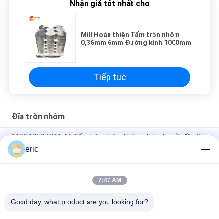
Nhận giá tốt nhất cho
Mill Hoàn thiện Tấm tròn nhôm
0,36mm 6mm Đường kính 1000mm
Tiếp tục
Đĩa tròn nhôm
1100 1050 6061 T6 Tấm tròn nhôm không dính cho nồi đồ nấu
ăn
eric
Bảng nhôm tròn 3003 DC Vòng tròn nhôm để làm đồ nấu ăn
7:47 AM
Vòng tròn nhôm không dính 1050 3003 5052 cho đồ dùng nấu
nướng
Good day, what product are you looking for?